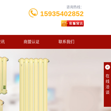
咨询热线：
15935402852
资讯
商盟认证
联系我们
<
在
线
洽
谈